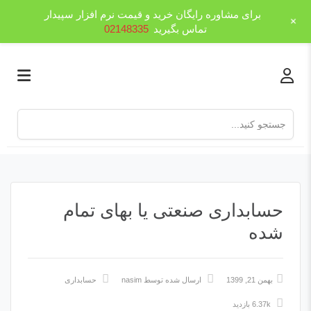
برای مشاوره رایگان خرید و قیمت نرم افزار سپیدار
+
تماس بگیرید
02148335
حسابداری صنعتی یا بھای تمام
شده
بهمن 21, 1399
ارسال شده توسط
nasim
حسابداری
6.37k بازدید