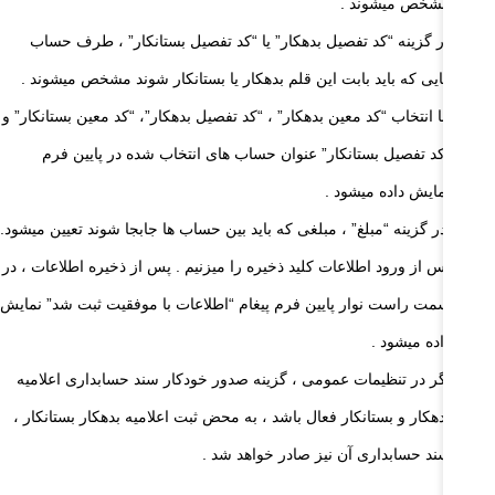
مشخص میشوند .
در گزینه “کد تفصیل بدهکار” یا “کد تفصیل بستانکار” ، طرف حساب
هایی که باید بابت این قلم بدهکار یا بستانکار شوند مشخص میشوند .
با انتخاب “کد معین بدهکار” ، “کد تفصیل بدهکار”، “کد معین بستانکار” و
“کد تفصیل بستانکار” عنوان حساب های انتخاب شده در پایین فرم
نمایش داده میشود .
در گزینه “مبلغ” ، مبلغی که باید بین حساب ها جابجا شوند تعیین میشود.
پس از ورود اطلاعات کلید ذخیره را میزنیم . پس از ذخیره اطلاعات ، در
سمت راست نوار پایین فرم پیغام “اطلاعات با موفقیت ثبت شد” نمایش
داده میشود .
اگر در تنظیمات عمومی ، گزینه صدور خودکار سند حسابداری اعلامیه
بدهکار و بستانکار فعال باشد ، به محض ثبت اعلامیه بدهکار بستانکار ،
سند حسابداری آن نیز صادر خواهد شد .