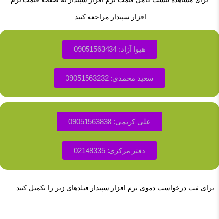
برای مشاهده لیست کامل قیمت نرم افزار سپیدار به صفحه قیمت نرم
افزار سپیدار مراجعه کنید.
هیوا آزاد: 09051563434
سعید محمدی: 09051563232
علی کریمی: 09051563838
دفتر مرکزی: 02148335
برای ثبت درخواست دموی نرم افزار سپیدار فیلدهای زیر را تکمیل کنید.